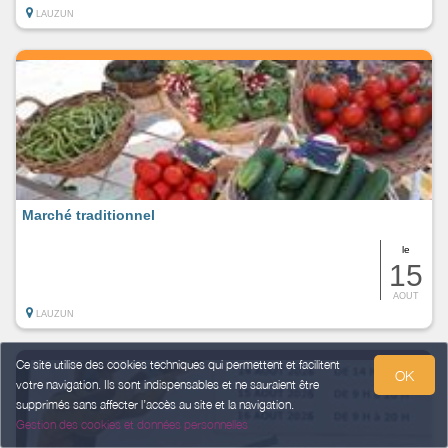
LAUZUN
Marché traditionnel
le
15
AOUT
LAUZUN
Ce site utilise des cookies techniques qui permettent et facilitent
OK
votre navigation. Ils sont indispensables et ne sauraient être
supprimés sans affecter l’accès au site et la navigation.
Gestion des cookies et données personnelles