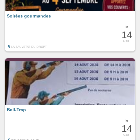
Soirées gourmandes
le
14
AOUT
LA SAUVETAT-DU-DROPT
Ball-Trap
le
14
AOUT