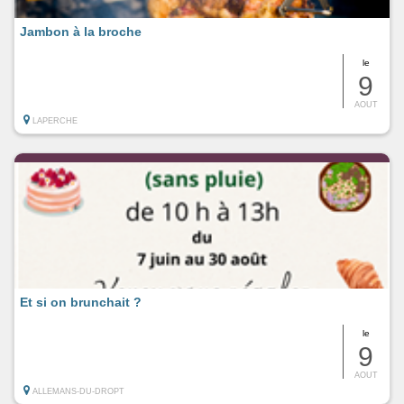
Jambon à la broche
le
9
AOUT
LAPERCHE
Et si on brunchait ?
le
9
AOUT
ALLEMANS-DU-DROPT