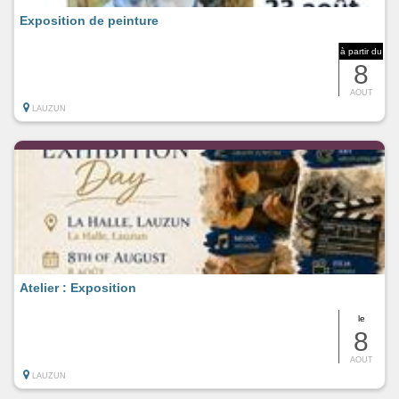
Exposition de peinture
à partir du
8
AOUT
LAUZUN
Atelier : Exposition
le
8
AOUT
LAUZUN