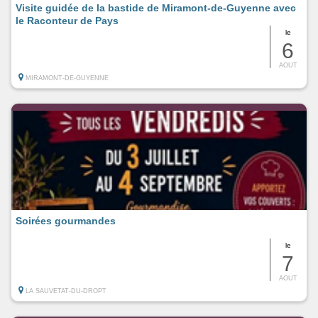
Visite guidée de la bastide de Miramont-de-Guyenne avec
le Raconteur de Pays
le
6
AOUT
MIRAMONT-DE-GUYENNE
Soirées gourmandes
le
7
AOUT
LA SAUVETAT-DU-DROPT