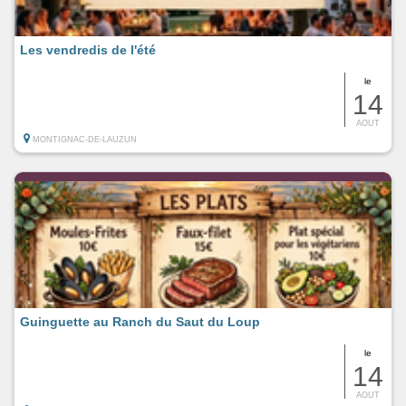
Les vendredis de l'été
le
14
AOUT
MONTIGNAC-DE-LAUZUN
Guinguette au Ranch du Saut du Loup
le
14
AOUT