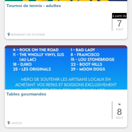
Tournoi de tennis - adultes
à partir du
7
AOUT
MIRAMONT-DE-GUYENNE
Tables gourmandes
le
8
AOUT
LAUZUN