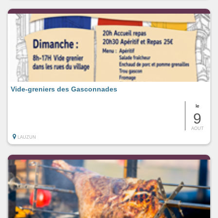
Vide-greniers des Gasconnades
le
9
AOUT
LAUZUN