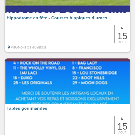
Hippodrome en fête - Courses hippiques diurnes
le
15
AOUT
MIRAMONT-DE-GUYENNE
Tables gourmandes
le
15
AOUT