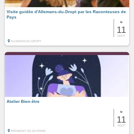
Visite guidée d'Allemans-du-Dropt par les Raconteuses de
Pays
le
11
AOUT
ALLEMANS-DU-DROPT
Atelier Bien-être
le
11
AOUT
MIRAMONT-DE-GUYENNE