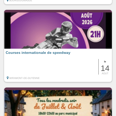
BOURGOUGNAGUE
Courses internationale de speedway
le
14
AOUT
MIRAMONT-DE-GUYENNE