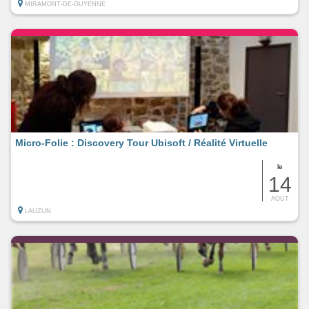
MIRAMONT-DE-GUYENNE
Micro-Folie : Discovery Tour Ubisoft / Réalité Virtuelle
le
14
AOUT
LAUZUN