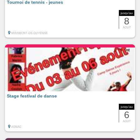
Tournoi de tennis - jeunes
jusqu'au
8
AOUT
MIRAMONT-DE-GUYENNE
Stage festival de danse
jusqu'au
6
AOUT
AGNAC