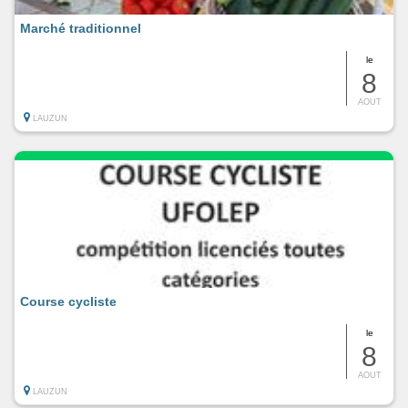
Marché traditionnel
le
8
AOUT
LAUZUN
Course cycliste
le
8
AOUT
LAUZUN