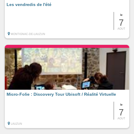
Les vendredis de l'été
le
7
AOUT
MONTIGNAC-DE-LAUZUN
Micro-Folie : Discovery Tour Ubisoft / Réalité Virtuelle
le
7
AOUT
LAUZUN